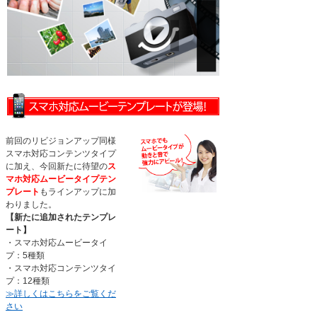
前回のリビジョンアップ同様
スマホ対応コンテンツタイプ
に加え、今回新たに待望の
ス
マホ対応ムービータイプテン
プレート
もラインアップに加
わりました。
【新たに追加されたテンプレ
ート】
・スマホ対応ムービータイ
プ：5種類
・スマホ対応コンテンツタイ
プ：12種類
≫詳しくはこちらをご覧くだ
さい