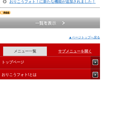
おりこうフォト！に新たな機能が追加されました！
▲ページトップへ戻る
メニュー一覧
サブメニューを開く
ト​ッ​プ​ペ​ー​ジ​
お​り​こ​う​フ​ォ​ト​!​と​は​
機​能​
活​用​ガ​イ​ド​
サ​ポ​ー​ト​